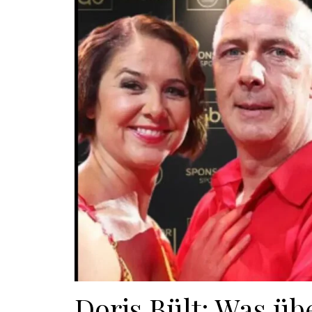
Doris Bült: Was üb