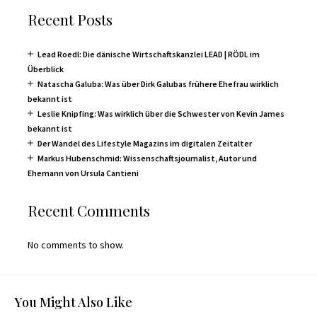
Recent Posts
Lead Roedl: Die dänische Wirtschaftskanzlei LEAD | RÖDL im
Überblick
Natascha Galuba: Was über Dirk Galubas frühere Ehefrau wirklich
bekannt ist
Leslie Knipfing: Was wirklich über die Schwester von Kevin James
bekannt ist
Der Wandel des Lifestyle Magazins im digitalen Zeitalter
Markus Hubenschmid: Wissenschaftsjournalist, Autor und
Ehemann von Ursula Cantieni
Recent Comments
No comments to show.
You Might Also Like