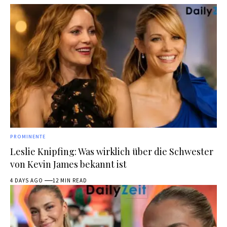
PROMINENTE
Leslie Knipfing: Was wirklich über die Schwester
von Kevin James bekannt ist
4 DAYS AGO
12 MIN READ