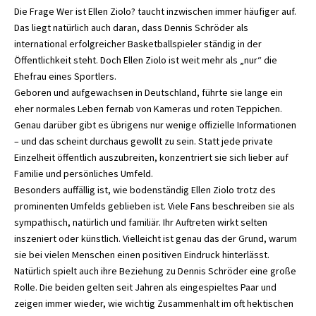
Die Frage Wer ist Ellen Ziolo? taucht inzwischen immer häufiger auf.
Das liegt natürlich auch daran, dass Dennis Schröder als
international erfolgreicher Basketballspieler ständig in der
Öffentlichkeit steht. Doch Ellen Ziolo ist weit mehr als „nur“ die
Ehefrau eines Sportlers.
Geboren und aufgewachsen in Deutschland, führte sie lange ein
eher normales Leben fernab von Kameras und roten Teppichen.
Genau darüber gibt es übrigens nur wenige offizielle Informationen
– und das scheint durchaus gewollt zu sein. Statt jede private
Einzelheit öffentlich auszubreiten, konzentriert sie sich lieber auf
Familie und persönliches Umfeld.
Besonders auffällig ist, wie bodenständig
Ellen Ziolo
trotz des
prominenten Umfelds geblieben ist. Viele Fans beschreiben sie als
sympathisch, natürlich und familiär. Ihr Auftreten wirkt selten
inszeniert oder künstlich. Vielleicht ist genau das der Grund, warum
sie bei vielen Menschen einen positiven Eindruck hinterlässt.
Natürlich spielt auch ihre Beziehung zu Dennis Schröder eine große
Rolle. Die beiden gelten seit Jahren als eingespieltes Paar und
zeigen immer wieder, wie wichtig Zusammenhalt im oft hektischen