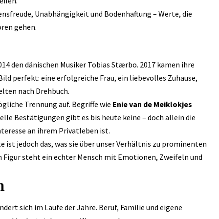
eilen.
bensfreude, Unabhängigkeit und Bodenhaftung – Werte, die
oren gehen.
2014 den dänischen Musiker Tobias Stærbo. 2017 kamen ihre
Bild perfekt: eine erfolgreiche Frau, ein liebevolles Zuhause,
selten nach Drehbuch.
gliche Trennung auf. Begriffe wie
Enie van de Meiklokjes
lle Bestätigungen gibt es bis heute keine – doch allein die
teresse an ihrem Privatleben ist.
e ist jedoch das, was sie über unser Verhältnis zu prominenten
 Figur steht ein echter Mensch mit Emotionen, Zweifeln und
n
dert sich im Laufe der Jahre. Beruf, Familie und eigene