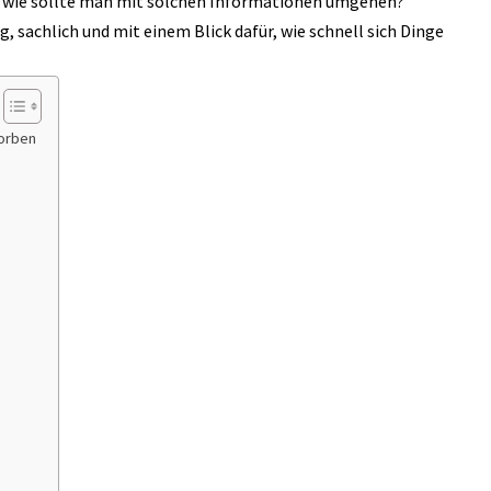
d wie sollte man mit solchen Informationen umgehen?
g, sachlich und mit einem Blick dafür, wie schnell sich Dinge
torben