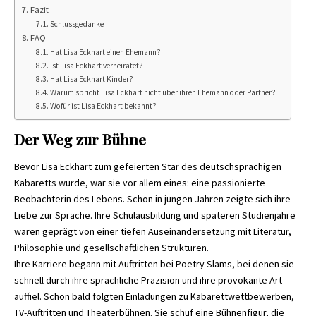
Fazit
Schlussgedanke
FAQ
Hat Lisa Eckhart einen Ehemann?
Ist Lisa Eckhart verheiratet?
Hat Lisa Eckhart Kinder?
Warum spricht Lisa Eckhart nicht über ihren Ehemann oder Partner?
Wofür ist Lisa Eckhart bekannt?
Der Weg zur Bühne
Bevor Lisa Eckhart zum gefeierten Star des deutschsprachigen
Kabaretts wurde, war sie vor allem eines: eine passionierte
Beobachterin des Lebens. Schon in jungen Jahren zeigte sich ihre
Liebe zur Sprache. Ihre Schulausbildung und späteren Studienjahre
waren geprägt von einer tiefen Auseinandersetzung mit Literatur,
Philosophie und gesellschaftlichen Strukturen.
Ihre Karriere begann mit Auftritten bei Poetry Slams, bei denen sie
schnell durch ihre sprachliche Präzision und ihre provokante Art
auffiel. Schon bald folgten Einladungen zu Kabarettwettbewerben,
TV-Auftritten und Theaterbühnen. Sie schuf eine Bühnenfigur, die