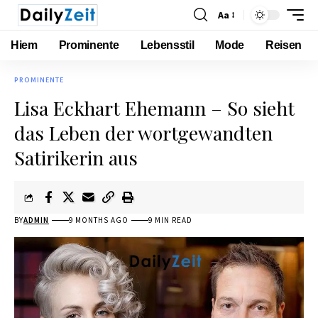
Aa
Hiem
Prominente
Lebensstil
Mode
Reisen
PROMINENTE
Lisa Eckhart Ehemann – So sieht
das Leben der wortgewandten
Satirikerin aus
BY
ADMIN
9 MONTHS AGO
9 MIN READ