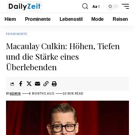
Aa
Hiem
Prominente
Lebensstil
Mode
Reisen
PROMINENTE
Macaulay Culkin: Höhen, Tiefen
und die Stärke eines
Überlebenden
BY
ADMIN
8 MONTHS AGO
10 MIN READ