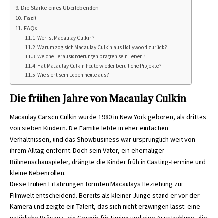
Die Stärke eines Überlebenden
Fazit
FAQs
Wer ist Macaulay Culkin?
Warum zog sich Macaulay Culkin aus Hollywood zurück?
Welche Herausforderungen prägten sein Leben?
Hat Macaulay Culkin heute wieder berufliche Projekte?
Wie sieht sein Leben heute aus?
Die frühen Jahre von Macaulay Culkin
Macaulay Carson Culkin wurde 1980 in New York geboren, als drittes
von sieben Kindern. Die Familie lebte in eher einfachen
Verhältnissen, und das Showbusiness war ursprünglich weit von
ihrem Alltag entfernt. Doch sein Vater, ein ehemaliger
Bühnenschauspieler, drängte die Kinder früh in Casting-Termine und
kleine Nebenrollen.
Diese frühen Erfahrungen formten Macaulays Beziehung zur
Filmwelt entscheidend. Bereits als kleiner Junge stand er vor der
Kamera und zeigte ein Talent, das sich nicht erzwingen lässt: eine
natürliche Präsenz, ein Gespür für Timing und eine Ausstrahlung, die