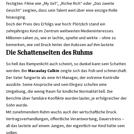
festigten. Filme wie „My Girl“, „Richie Rich“ oder „Das zweite
Gesicht“ zeigten, dass sein Talent weit über eine einzige Rolle
hinausging.
Doch der Preis des Erfolgs war hoch: Plötzlich stand ein
zehnjähriges Kind im Zentrum weltweiten Medieninteresses.
Millionen sahen zu, wie er lachte, spielte und wirkte – ohne zu
bemerken, wie viel Druck hinter den Kulissen auf ihm lastete.
Die Schattenseiten des Ruhms
So hell das Rampenlicht auch scheint, so dunkel kann sein Schatten
werden. Bei
Macaulay Culkin
zeigte sich das früh und schmerzhaft.
Der Vater fungierte als eine Art Manager, der extreme Kontrolle
ausübte. Seine Ansprüche und sein Ehrgeiz schufen eine
Umgebung, die wenig Raum für kindliche Normalität ließ. Die
Berichte über familiäre Konflikte wurden lauter, je erfolgreicher der
Sohn wurde.
Mit zunehmendem Ruhm wuchs auch der wirtschaftliche Druck.
Vertragsverhandlungen, öffentliche Verantwortung, Dauerstress –
all das lastete auf einem Jungen, der eigentlich nur Kind hätte sein
sollen.