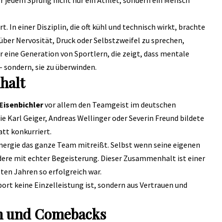
 In einer Disziplin, die oft kühl und technisch wirkt, brachte
 über Nervosität, Druck oder Selbstzweifel zu sprechen,
r eine Generation von Sportlern, die zeigt, dass mentale
 sondern, sie zu überwinden.
halt
Eisenbichler
vor allem den Teamgeist im deutschen
 Karl Geiger, Andreas Wellinger oder Severin Freund bildete
att konkurriert.
r Energie das ganze Team mitreißt. Selbst wenn seine eigenen
dere mit echter Begeisterung. Dieser Zusammenhalt ist einer
ten Jahren so erfolgreich war.
port keine Einzelleistung ist, sondern aus Vertrauen und
en und Comebacks