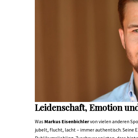
Leidenschaft, Emotion un
Was
Markus Eisenbichler
von vielen anderen Spor
jubelt, flucht, lacht – immer authentisch. Sein
Publikumsliebling. Zuschauer spürten, dass hinte