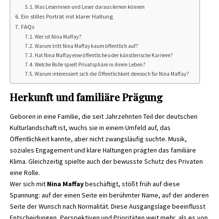
Was Leserinnen und Leser daraus lernen können
Ein stilles Porträt mit klarer Haltung
FAQs
Wer ist Nina Maffay?
Warum tritt Nina Maffay kaum öffentlich auf?
Hat Nina Maffay eine öffentliche oder künstlerische Karriere?
Welche Rolle spielt Privatsphäre in ihrem Leben?
Warum interessiert sich die Öffentlichkeit dennoch für Nina Maffay?
Herkunft und familiäre Prägung
Geboren in eine Familie, die seit Jahrzehnten Teil der deutschen
Kulturlandschaft ist, wuchs sie in einem Umfeld auf, das
Öffentlichkeit kannte, aber nicht zwangsläufig suchte. Musik,
soziales Engagement und klare Haltungen prägten das familiäre
Klima. Gleichzeitig spielte auch der bewusste Schutz des Privaten
eine Rolle.
Wer sich mit
Nina Maffay
beschäftigt, stößt früh auf diese
Spannung: auf der einen Seite ein berühmter Name, auf der anderen
Seite der Wunsch nach Normalität. Diese Ausgangslage beeinflusst
Entscheidungen, Perspektiven und Prioritäten weit mehr, als es von