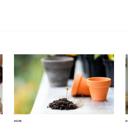
HEIM
H