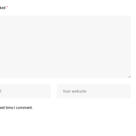
rked
*
next time I comment.