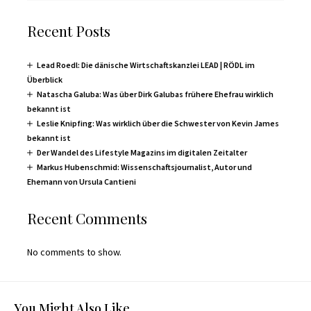
Recent Posts
Lead Roedl: Die dänische Wirtschaftskanzlei LEAD | RÖDL im
Überblick
Natascha Galuba: Was über Dirk Galubas frühere Ehefrau wirklich
bekannt ist
Leslie Knipfing: Was wirklich über die Schwester von Kevin James
bekannt ist
Der Wandel des Lifestyle Magazins im digitalen Zeitalter
Markus Hubenschmid: Wissenschaftsjournalist, Autor und
Ehemann von Ursula Cantieni
Recent Comments
No comments to show.
You Might Also Like