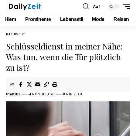
Aa
Hiem
Prominente
Lebensstil
Mode
Reisen
NACHRICHT
Schlüsseldienst in meiner Nähe:
Was tun, wenn die Tür plötzlich
zu ist?
BY
ADMIN
4 MONTHS AGO
8 MIN READ